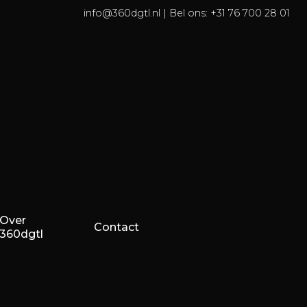
info@360dgtl.nl
| Bel ons:
+31 76 700 28 01
Over
Contact
360dgtl