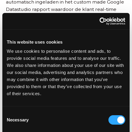
automatisch ingeladen in het custom made Google
Datastudio rapport waardoor de klant real-time
inzichten heeft en direct over kan gaan tot actie. De
gegenereerde leads worden door een
geautomatiseerde e-mailflow
met een goede
opvolgstrategie opgevolgd.
This website uses cookies
We use cookies to personalise content and ads, to
provide social media features and to analyse our traffic.
Let’s meet!
We also share information about your use of our site with
our social media, advertising and analytics partners who
Benieuwd wat wij
may combine it with other information that you’ve
provided to them or that they’ve collected from your use
voor jouw bedrijf
of their services.
kunnen betekenen?
C
Necessary
o
n
Naam *